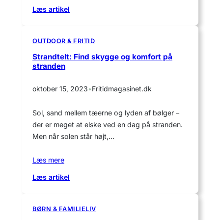
:
Læs artikel
Sjove
legetelte
til
OUTDOOR & FRITID
børneværelset
Strandtelt: Find skygge og komfort på
og
stranden
haven
oktober 15, 2023
•
Fritidmagasinet.dk
Sol, sand mellem tæerne og lyden af bølger –
der er meget at elske ved en dag på stranden.
Men når solen står højt,…
Læs mere
:
Læs artikel
Strandtelt:
Find
skygge
BØRN & FAMILIELIV
og