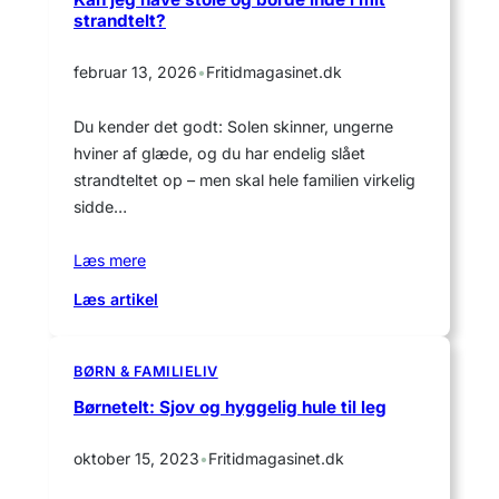
strandtelt?
februar 13, 2026
•
Fritidmagasinet.dk
Du kender det godt: Solen skinner, ungerne
hviner af glæde, og du har endelig slået
strandteltet op – men skal hele familien virkelig
sidde…
Læs mere
:
Læs artikel
Kan
jeg
have
BØRN & FAMILIELIV
stole
Børnetelt: Sjov og hyggelig hule til leg
og
borde
oktober 15, 2023
•
Fritidmagasinet.dk
inde
i