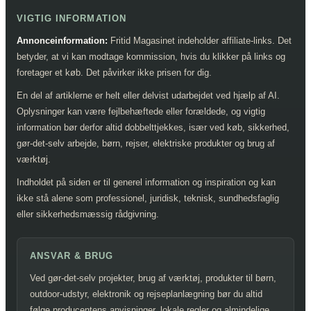
VIGTIG INFORMATION
Annonceinformation:
Fritid Magasinet indeholder affiliate-links. Det
betyder, at vi kan modtage kommission, hvis du klikker på links og
foretager et køb. Det påvirker ikke prisen for dig.
En del af artiklerne er helt eller delvist udarbejdet ved hjælp af AI.
Oplysninger kan være fejlbehæftede eller forældede, og vigtig
information bør derfor altid dobbelttjekkes, især ved køb, sikkerhed,
gør-det-selv arbejde, børn, rejser, elektriske produkter og brug af
værktøj.
Indholdet på siden er til generel information og inspiration og kan
ikke stå alene som professionel, juridisk, teknisk, sundhedsfaglig
eller sikkerhedsmæssig rådgivning.
ANSVAR & BRUG
Ved gør-det-selv projekter, brug af værktøj, produkter til børn,
outdoor-udstyr, elektronik og rejseplanlægning bør du altid
følge producentens anvisninger, lokale regler og almindelige