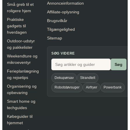
Annonceinformation
Små greb til et
roligere hjem
Affiliate-oplysning
Praktiske
Brugsvilkår
gadgets til
Tilgængelighed
hverdagen
Sitemap
Outdoor-udstyr
og pakkelister
SØG VIDERE
Weekendture og
mikroeventyr
Søg
Ferieplanlægning
og rejsetips
Dekupørsav
Strandtelt
Organisering og
Robotstøvsuger
Airfryer
Powerbank
opbevaring
Smart home og
techguides
Købeguider til
hjemmet