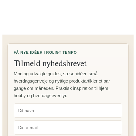
budget:
Sådan
planlægger
du
7
dage
under
5.000
FÅ NYE IDÉER I ROLIGT TEMPO
kr.
Tilmeld nyhedsbrevet
Modtag udvalgte guides, sæsonidéer, små
hverdagsgenveje og nyttige produktartikler et par
gange om måneden. Praktisk inspiration til hjem,
hobby og hverdagseventyr.