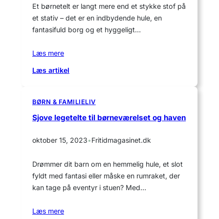
Et børnetelt er langt mere end et stykke stof på
mit
et stativ – det er en indbydende hule, en
strandtelt?
fantasifuld borg og et hyggeligt…
Læs mere
:
Læs artikel
Børnetelt:
Sjov
og
BØRN & FAMILIELIV
hyggelig
Sjove legetelte til børneværelset og haven
hule
til
oktober 15, 2023
•
Fritidmagasinet.dk
leg
Drømmer dit barn om en hemmelig hule, et slot
fyldt med fantasi eller måske en rumraket, der
kan tage på eventyr i stuen? Med…
Læs mere