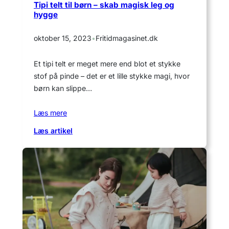
Tipi telt til børn – skab magisk leg og
komfort
hygge
på
stranden
oktober 15, 2023
•
Fritidmagasinet.dk
Et tipi telt er meget mere end blot et stykke
stof på pinde – det er et lille stykke magi, hvor
børn kan slippe…
Læs mere
:
Læs artikel
Tipi
telt
til
børn
–
skab
magisk
leg