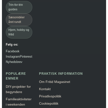
Trin-for-trin
guides
Sæsonidéer
året rundt
Hjem, hobby og
fritid
Følg os:
Facebook
Instagram
Pinterest
Nyhedsbrev
POPULÆRE
PRAKTISK INFORMATION
EMNER
Om Fritid Magasinet
DIY-projekter for
Kontakt
begyndere
Privatlivspolitik
Familieaktiviteter
Cookiepolitik
i weekenden