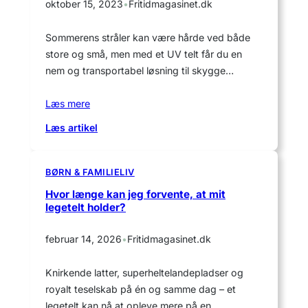
oktober 15, 2023
•
Fritidmagasinet.dk
Sommerens stråler kan være hårde ved både
store og små, men med et UV telt får du en
nem og transportabel løsning til skygge…
Læs mere
:
Læs artikel
Find
det
perfekte
BØRN & FAMILIELIV
UV
Hvor længe kan jeg forvente, at mit
telt
legetelt holder?
til
strand,
februar 14, 2026
•
Fritidmagasinet.dk
have
og
Knirkende latter, superheltelandepladser og
ferie
royalt teselskab på én og samme dag – et
legetelt kan nå at opleve mere på en