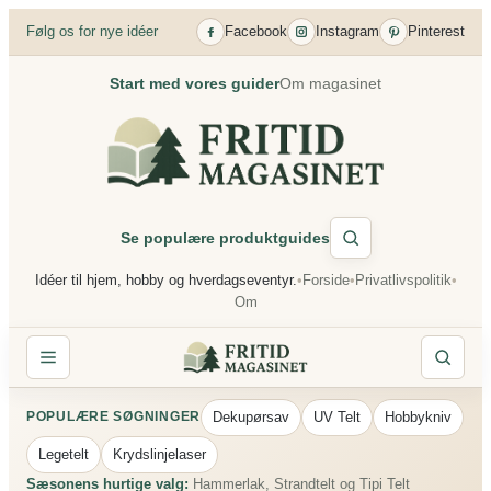
Spring
Følg os for nye idéer
Facebook
Instagram
Pinterest
til
indhold
Start med vores guider
Om magasinet
Se populære produktguides
Idéer til hjem, hobby og hverdagseventyr.
•
Forside
•
Privatlivspolitik
•
Om
Dekupørsav
UV Telt
Hobbykniv
POPULÆRE SØGNINGER
Legetelt
Krydslinjelaser
Sæsonens hurtige valg:
Hammerlak, Strandtelt og Tipi Telt