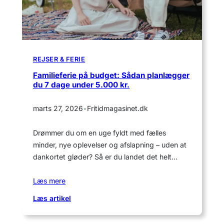
og
hygge
REJSER & FERIE
Familieferie på budget: Sådan planlægger
du 7 dage under 5.000 kr.
marts 27, 2026
•
Fritidmagasinet.dk
Drømmer du om en uge fyldt med fælles
minder, nye oplevelser og afslapning – uden at
dankortet gløder? Så er du landet det helt…
Læs mere
:
Læs artikel
Familieferie
på