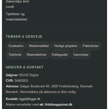
Sæsontips året
rundt
Tjeklister og
materialelister
TEMAER & GENVEJE
Guidearkiv
Weekendidéer
Hurtige projekter
Pakkelister
Tjeklister
Materialelister
Købeguider
Sæsontips
UDGIVER & KONTAKT
Udgiver:
BGGD Digital
CVR:
34482853
Adresse:
Dalgas Boulevard 48, 2000 Frederiksberg, Danmark
Bemærk: Henvendelse på adressen er ikke mulig.
Kontakt:
bggd@bggd.dk
Marker emnefeltet med
att: fritidmagasinet.dk