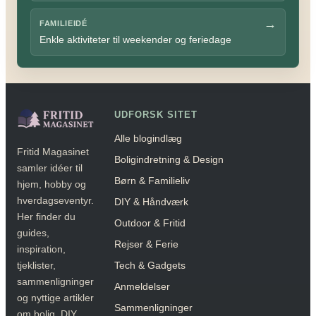
→
FAMILIEIDÉ
Enkle aktiviteter til weekender og feriedage
UDFORSK SITET
Alle blogindlæg
Fritid Magasinet
Boligindretning & Design
samler idéer til
Børn & Familieliv
hjem, hobby og
hverdagseventyr.
DIY & Håndværk
Her finder du
Outdoor & Fritid
guides,
Rejser & Ferie
inspiration,
Tech & Gadgets
tjeklister,
sammenligninger
Anmeldelser
og nyttige artikler
Sammenligninger
om bolig, DIY,