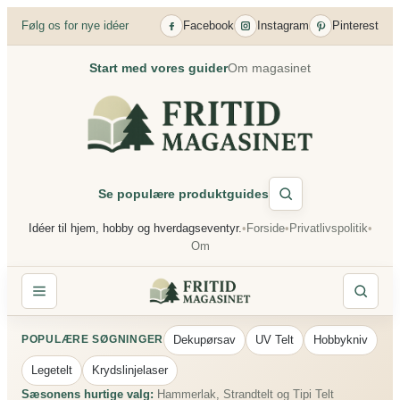
Spring
Følg os for nye idéer
Facebook
Instagram
Pinterest
til
indhold
Start med vores guider
Om magasinet
Se populære produktguides
Idéer til hjem, hobby og hverdagseventyr.
•
Forside
•
Privatlivspolitik
•
Om
Dekupørsav
UV Telt
Hobbykniv
POPULÆRE SØGNINGER
Legetelt
Krydslinjelaser
Sæsonens hurtige valg:
Hammerlak, Strandtelt og Tipi Telt