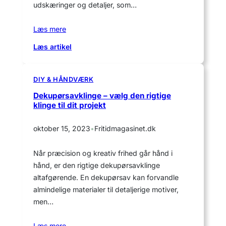
udskæringer og detaljer, som…
Læs mere
:
Læs artikel
Dekupørsav
til
præcise
DIY & HÅNDVÆRK
snit
Dekupørsavklinge – vælg den rigtige
og
klinge til dit projekt
kreative
projekter
oktober 15, 2023
•
Fritidmagasinet.dk
Når præcision og kreativ frihed går hånd i
hånd, er den rigtige dekupørsavklinge
altafgørende. En dekupørsav kan forvandle
almindelige materialer til detaljerige motiver,
men…
Læs mere