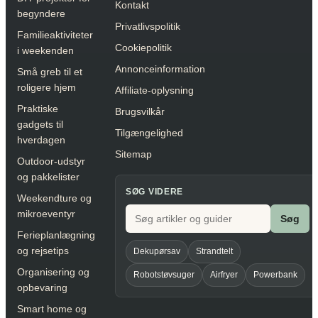
Kontakt
begyndere
Privatlivspolitik
Familieaktiviteter
Cookiepolitik
i weekenden
Annonceinformation
Små greb til et
roligere hjem
Affiliate-oplysning
Praktiske
Brugsvilkår
gadgets til
Tilgængelighed
hverdagen
Sitemap
Outdoor-udstyr
og pakkelister
SØG VIDERE
Weekendture og
mikroeventyr
Søg
Ferieplanlægning
og rejsetips
Dekupørsav
Strandtelt
Organisering og
Robotstøvsuger
Airfryer
Powerbank
opbevaring
Smart home og