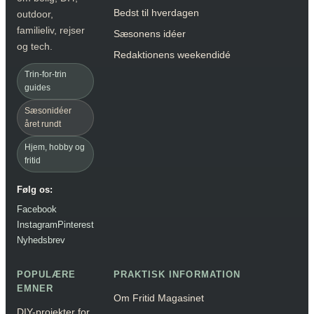
Bedst til hverdagen
outdoor,
familieliv, rejser
Sæsonens idéer
og tech.
Redaktionens weekendidé
Trin-for-trin
guides
Sæsonidéer
året rundt
Hjem, hobby og
fritid
Følg os:
Facebook
Instagram
Pinterest
Nyhedsbrev
POPULÆRE
PRAKTISK INFORMATION
EMNER
Om Fritid Magasinet
DIY-projekter for