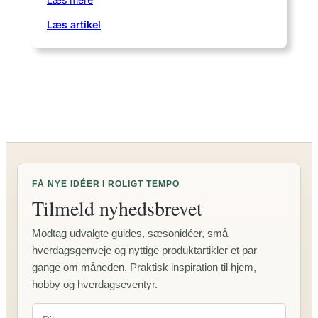
:
Læs artikel
Dekupørsavklinge
–
vælg
den
rigtige
klinge
til
dit
projekt
FÅ NYE IDÉER I ROLIGT TEMPO
Tilmeld nyhedsbrevet
Modtag udvalgte guides, sæsonidéer, små
hverdagsgenveje og nyttige produktartikler et par
gange om måneden. Praktisk inspiration til hjem,
hobby og hverdagseventyr.