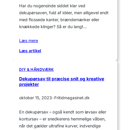
Har du nogensinde siddet klar ved
dekupørsaven, fuld af idéer, men alligevel endt
med flossede kanter, brændemærker eller
knækkede klinger? Så er du langt…
Læs mere
:
Læs artikel
Hvordan
vælger
jeg
DIY & HÅNDVÆRK
den
Dekupørsav til præcise snit og kreative
rigtige
projekter
dekupørsavklinge
til
oktober 15, 2023
•
Fritidmagasinet.dk
mit
projekt?
En dekupørsav – også kendt som løvsav eller
kontursav – er snedkerens hemmelige våben,
når det gælder ultrafine kurver, indvendige